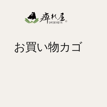
内
容
を
ス
キ
ッ
お買い物カゴ
プ